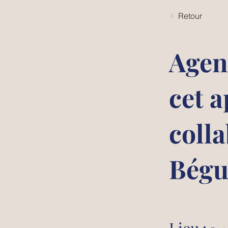
Retour
Agen
cet 
coll
Bégu