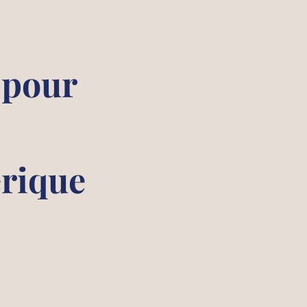
 pour
érique