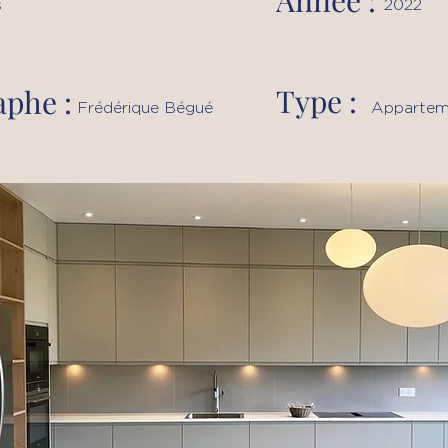
Année :
s
2022
Type :
phe :
Frédérique Bégué
Appartem