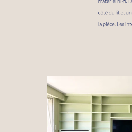
matériel hi-fi.
côté du lit et u
la pièce. Les in