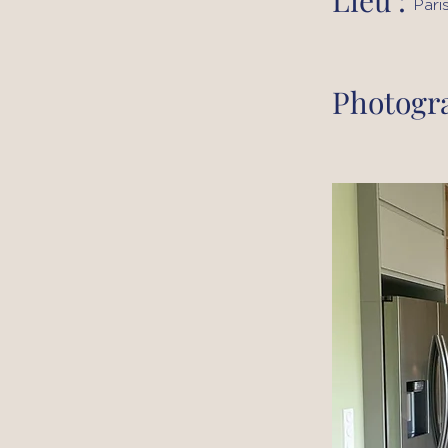
Lieu :
Pari
Photogra