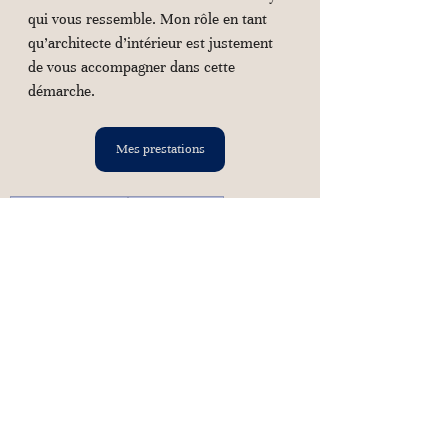
qui vous ressemble. Mon rôle en tant 
qu’architecte d’intérieur est justement 
de vous accompagner dans cette 
démarche.
Mes prestations
tendances déco 2025
styles déco 2025
couleurs tendance intérieur
formes curvilignes mobilier
retour du chrome décoration
style Memphis intérieur
rayures déco intérieur
architecte d’intérieur Nantes
conseil décoration personnalisé
matériaux et couleurs actuels
trouver son style déco